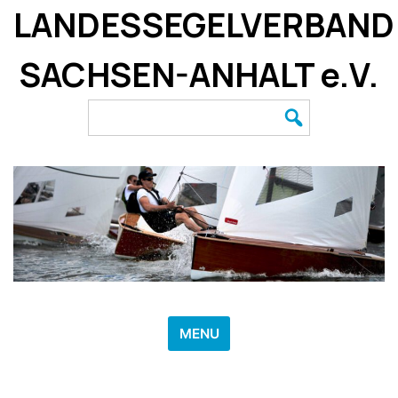
Skip
LANDESSEGELVERBAND
to
content
SACHSEN-ANHALT e.V.
Search
for:
MENU