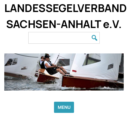
Skip
LANDESSEGELVERBAND
to
content
SACHSEN-ANHALT e.V.
Search
for:
MENU