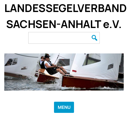
Skip
LANDESSEGELVERBAND
to
content
SACHSEN-ANHALT e.V.
Search
for:
MENU