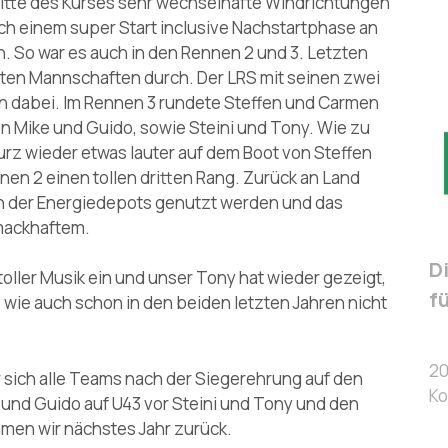
Mitte des Kurses sehr wechselhafte Windrichtungen
ach einem super Start inclusive Nachstartphase an
n. So war es auch in den Rennen 2 und 3. Letzten
erten Mannschaften durch. Der LRS mit seinen zwei
 dabei. Im Rennen 3 rundete Steffen und Carmen
von Mike und Guido, sowie Steini und Tony. Wie zu
rz wieder etwas lauter auf dem Boot von Steffen
nen 2 einen tollen dritten Rang. Zurück an Land
en der Energiedepots genutzt werden und das
hmackhaftem.
D
oller Musik ein und unser Tony hat wieder gezeigt,
f
e wie auch schon in den beiden letzten Jahren nicht
20
 sich alle Teams nach der Siegerehrung auf den
Ko
d Guido auf U43 vor Steini und Tony und den
mmen wir nächstes Jahr zurück.