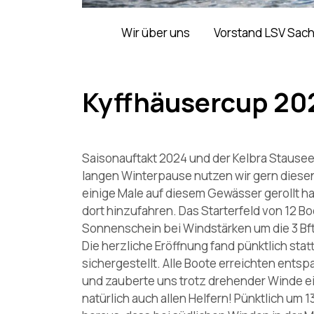
Wir über uns
Vorstand LSV Sac
Kyffhäusercup 20
Saisonauftakt 2024 und der Kelbra Stausee
langen Winterpause nutzen wir gern diesen
einige Male auf diesem Gewässer gerollt ha
dort hinzufahren. Das Starterfeld von 12 
Sonnenschein bei Windstärken um die 3 Bft
Die herzliche Eröffnung fand pünktlich stat
sichergestellt. Alle Boote erreichten entsp
und zauberte uns trotz drehender Winde ei
natürlich auch allen Helfern! Pünktlich um 1