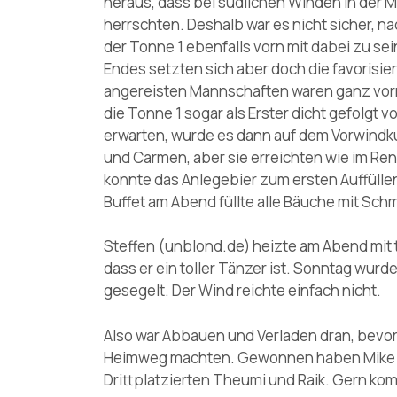
heraus, dass bei südlichen Winden in der 
herrschten. Deshalb war es nicht sicher, n
der Tonne 1 ebenfalls vorn mit dabei zu sei
Endes setzten sich aber doch die favorisi
angereisten Mannschaften waren ganz vorn
die Tonne 1 sogar als Erster dicht gefolgt 
erwarten, wurde es dann auf dem Vorwindku
und Carmen, aber sie erreichten wie im Ren
konnte das Anlegebier zum ersten Auffüll
Buffet am Abend füllte alle Bäuche mit Sc
Steffen (unblond.de) heizte am Abend mit t
dass er ein toller Tänzer ist. Sonntag wurd
gesegelt. Der Wind reichte einfach nicht.
Also war Abbauen und Verladen dran, bevor
Heimweg machten. Gewonnen haben Mike un
Drittplatzierten Theumi und Raik. Gern ko