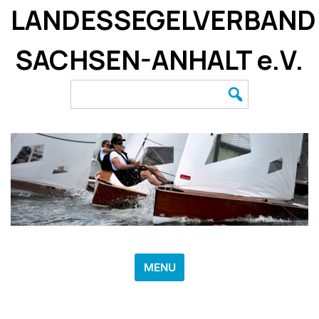
Skip
LANDESSEGELVERBAND
to
content
SACHSEN-ANHALT e.V.
Search
for:
MENU