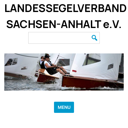
Skip
LANDESSEGELVERBAND
to
content
SACHSEN-ANHALT e.V.
Search
for:
MENU