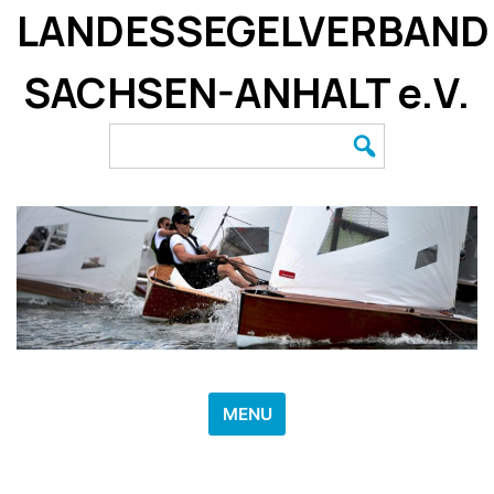
Skip
LANDESSEGELVERBAND
to
content
SACHSEN-ANHALT e.V.
Search
for:
MENU