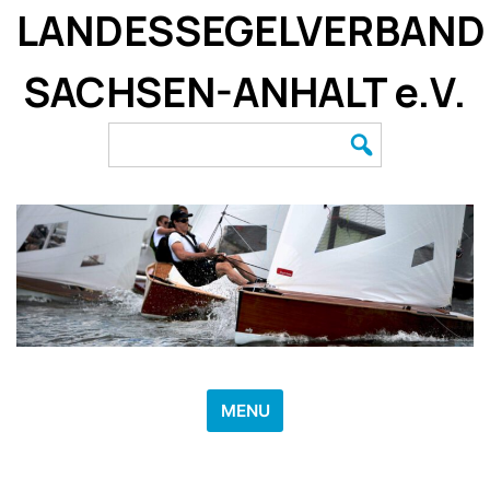
Skip
LANDESSEGELVERBAND
to
content
SACHSEN-ANHALT e.V.
Search
for:
MENU