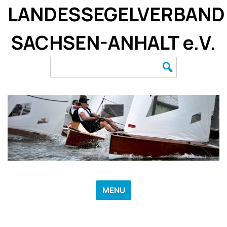
Skip
LANDESSEGELVERBAND
to
content
SACHSEN-ANHALT e.V.
Search
for:
MENU